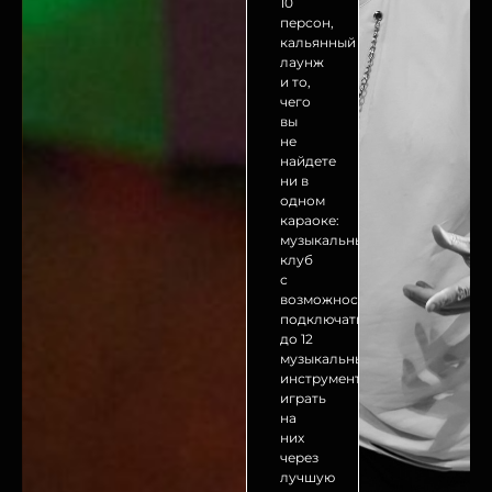
10
персон,
кальянный
лаунж
и то,
чего
вы
не
найдете
ни в
одном
караоке:
музыкальный
клуб
с
возможность
подключать
до 12
музыкальных
инструментов,
играть
на
них
через
лучшую