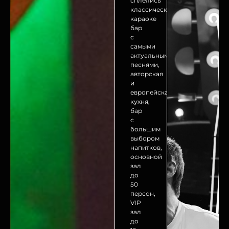
сплелись
классический
караоке
бар
с
самыми
актуальными
песнями,
авторская
и
европейская
кухня,
бар
с
большим
выбором
напитков,
основной
зал
до
50
персон,
VIP
зал
до