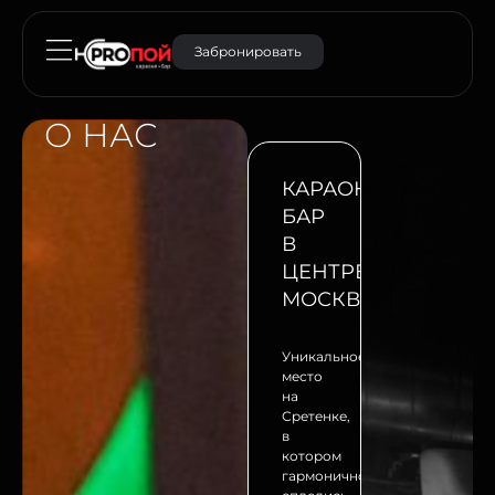
Забронировать
О НАС
КАРАОКЕ-
БАР
В
ЦЕНТРЕ
МОСКВЫ
Уникальное
место
на
Сретенке,
в
котором
гармонично